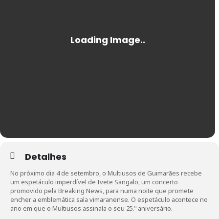
Detalhes
No próximo dia 4 de setembro, o Multiusos de Guimarães recebe
um espetáculo imperdível de Ivete Sangalo, um concerto
promovido pela Breaking News, para numa noite que promete
encher a emblemática sala vimaranense. O espetáculo acontece no
ano em que o Multiusos assinala o seu 25.º aniversário.