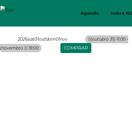
Agenda
Sobre N
2026
sab
31
out
dom
01
nov
(outubro 31) 11:00 -
COMPRAR
(novembro 1) 19:00